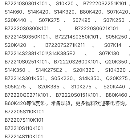
B72210S0301K101、S10K20、B72220S2251K101、
S14K60、S14K420、S14K320、B80K420、S07K420、
S20K440、S07K275、S07K95、S07K250、
B72220S0300K101、B72220S0621K101、
B72214S0350K101、B72214S0350K101、S05K250、
S20K420、B72207S271K211、S07K14、
B72214S2381K101\S14K385E2、S07K130、
B72210S0251K101、B72220S2600K101、Q20K350、
S14K350、S14K275E2、S20K320、S10K320、
B72214S301K551、S05K230、S14K350、Q20K275、
S05K275、S20K385、S10K275、S20K440、
B72220Q0271K101、B72220S0151K101、B80K460、
B60K420等优势料，常备现货，更多物料欢迎来电咨询。
B72205S110K101
B72207S110K101
B72210S110K101
B72214S110K101