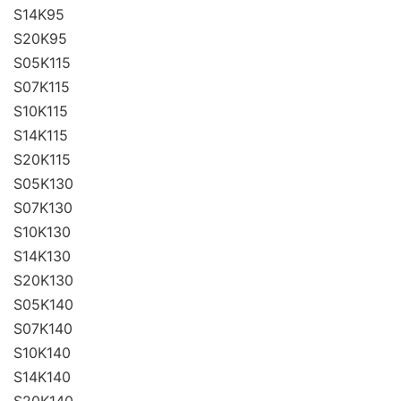
S14K95
S20K95
S05K115
S07K115
S10K115
S14K115
S20K115
S05K130
S07K130
S10K130
S14K130
S20K130
S05K140
S07K140
S10K140
S14K140