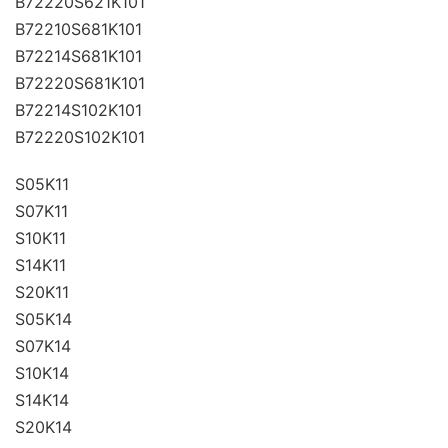
B72220S621K101
B72210S681K101
B72214S681K101
B72220S681K101
B72214S102K101
B72220S102K101
S05K11
S07K11
S10K11
S14K11
S20K11
S05K14
S07K14
S10K14
S14K14
S20K14