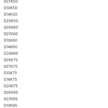
S07K50
S10K50
S14K50
S20K50
S05K60
S07K60
S10K60
S14K60
S20K60
S05K75
S07K75
S10K75
S14K75
S20K75
S05K95
S07K95
S10K95